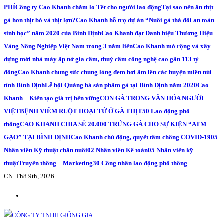
PHÍ
Công ty Cao Khanh chăm lo Tết cho người lao động
Tại sao nên ăn thịt
gà hơn thịt bò và thịt lợn?
Cao Khanh hỗ trợ dự án “Nuôi gà thả đồi an toàn
sinh học” năm 2020 của Bình Định
Cao Khanh đạt Danh hiệu Thương Hiệu
Vàng Nông Nghiệp Việt Nam trong 3 năm liền
Cao Khanh mở rộng và xây
dựng mới nhà máy ấp nở gia cầm, thuỷ cầm công nghệ cao gần 113 tỷ
đồng
Cao Khanh chung sức chung lòng đem hơi ấm lên các huyện miền núi
tỉnh Bình Định
Lễ hội Quảng bá sản phẩm gà tại Bình Định năm 2020
Cao
Khanh – Kiến tạo giá trị bền vững
CON GÀ TRONG VĂN HÓA NGƯỜI
VIỆT
BỆNH VIÊM RUỘT HOẠI TỬ Ở GÀ THỊT
50 Lao động phổ
thông
CAO KHANH CHIA SẺ 20.000 TRỨNG GÀ CHO SỰ KIỆN “ATM
GẠO” TẠI BÌNH ĐỊNH
Cao Khanh chủ động, quyết tâm chống COVID-19
05
Nhân viên Kỹ thuật chăn nuôi
02 Nhân viên Kế toán
05 Nhân viên kỹ
thuật
Truyền thông – Marketing
30 Công nhân lao động phổ thông
CN. Th8 9th, 2026