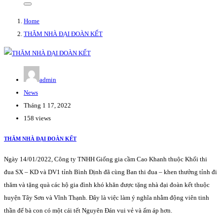
Home
THĂM NHÀ ĐẠI ĐOÀN KẾT
admin
News
Tháng 1 17, 2022
158 views
THĂM NHÀ ĐẠI ĐOÀN KẾT
Ngày 14/01/2022, Công ty TNHH Giống gia cầm Cao Khanh thuộc Khối thi
đua SX – KD và DV1 tỉnh Bình Định đã cùng Ban thi đua – khen thưởng tỉnh đi
thăm và tặng quà các hộ gia đình khó khăn được tặng nhà đại đoàn kết thuộc
huyện Tây Sơn và Vĩnh Thạnh. Đây là việc làm ý nghĩa nhằm động viên tinh
thần để bà con có một cái tết Nguyên Đán vui vẻ và ấm áp hơn.