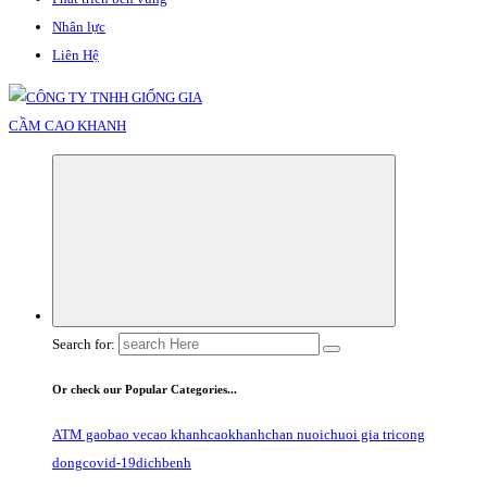
Nhân lực
Liên Hệ
Search for:
Or check our Popular Categories...
ATM gao
bao ve
cao khanh
caokhanh
chan nuoi
chuoi gia tri
cong
dong
covid-19
dichbenh