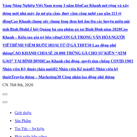
Vàng Nông Nghiệp Việt Nam trong 3 năm liền
Cao Khanh mở rộng và xây
dựng mới nhà máy ấp nở gia cầm, thuỷ cầm công nghệ cao gần 113 tỷ
đồng
Cao Khanh chung sức chung lòng đem hơi ấm lên các huyện miền núi
tỉnh Bình Định
Lễ hội Quảng bá sản phẩm gà tại Bình Định năm 2020
Cao
Khanh – Kiến tạo giá trị bền vững
CON GÀ TRONG VĂN HÓA NGƯỜI
VIỆT
BỆNH VIÊM RUỘT HOẠI TỬ Ở GÀ THỊT
50 Lao động phổ
thông
CAO KHANH CHIA SẺ 20.000 TRỨNG GÀ CHO SỰ KIỆN “ATM
GẠO” TẠI BÌNH ĐỊNH
Cao Khanh chủ động, quyết tâm chống COVID-19
05
Nhân viên Kỹ thuật chăn nuôi
02 Nhân viên Kế toán
05 Nhân viên kỹ
thuật
Truyền thông – Marketing
30 Công nhân lao động phổ thông
CN. Th8 9th, 2026
Giới thiệu
Sản Phẩm
Tin Tức – Sự kiện
Phát triển bền vững