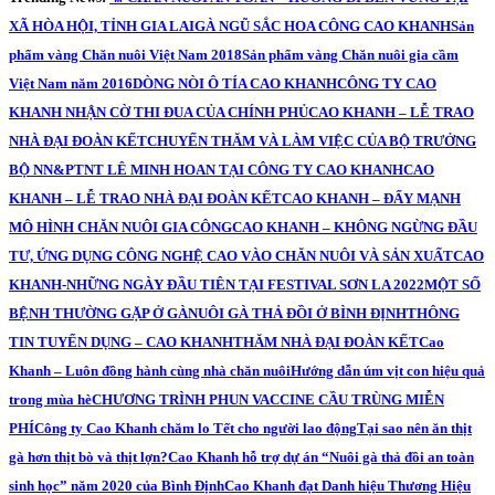
XÃ HÒA HỘI, TỈNH GIA LAI
GÀ NGŨ SẮC HOA CÔNG CAO KHANH
Sản
phẩm vàng Chăn nuôi Việt Nam 2018
Sản phẩm vàng Chăn nuôi gia cầm
Việt Nam năm 2016
DÒNG NÒI Ô TÍA CAO KHANH
CÔNG TY CAO
KHANH NHẬN CỜ THI ĐUA CỦA CHÍNH PHỦ
CAO KHANH – LỄ TRAO
NHÀ ĐẠI ĐOÀN KẾT
CHUYẾN THĂM VÀ LÀM VIỆC CỦA BỘ TRƯỞNG
BỘ NN&PTNT LÊ MINH HOAN TẠI CÔNG TY CAO KHANH
CAO
KHANH – LỄ TRAO NHÀ ĐẠI ĐOÀN KẾT
CAO KHANH – ĐẨY MẠNH
MÔ HÌNH CHĂN NUÔI GIA CÔNG
CAO KHANH – KHÔNG NGỪNG ĐẦU
TƯ, ỨNG DỤNG CÔNG NGHỆ CAO VÀO CHĂN NUÔI VÀ SẢN XUẤT
CAO
KHANH-NHỮNG NGÀY ĐẦU TIÊN TẠI FESTIVAL SƠN LA 2022
MỘT SỐ
BỆNH THƯỜNG GẶP Ở GÀ
NUÔI GÀ THẢ ĐỒI Ở BÌNH ĐỊNH
THÔNG
TIN TUYỂN DỤNG – CAO KHANH
THĂM NHÀ ĐẠI ĐOÀN KẾT
Cao
Khanh – Luôn đồng hành cùng nhà chăn nuôi
Hướng dẫn úm vịt con hiệu quả
trong mùa hè
CHƯƠNG TRÌNH PHUN VACCINE CẦU TRÙNG MIỄN
PHÍ
Công ty Cao Khanh chăm lo Tết cho người lao động
Tại sao nên ăn thịt
gà hơn thịt bò và thịt lợn?
Cao Khanh hỗ trợ dự án “Nuôi gà thả đồi an toàn
sinh học” năm 2020 của Bình Định
Cao Khanh đạt Danh hiệu Thương Hiệu