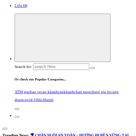
Liên Hệ
Search for:
Or check our Popular Categories...
ATM gao
bao ve
cao khanh
caokhanh
chan nuoi
chuoi gia tri
cong
dong
covid-19
dichbenh
Trending News:
🎥 CHĂN NUÔI AN TOÀN – HƯỚNG ĐI BỀN VỮNG TẠI