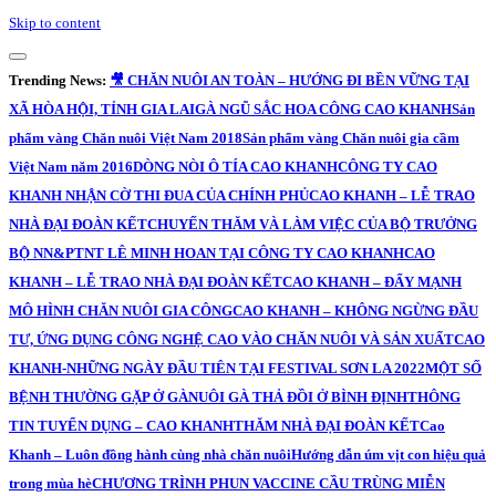
Skip to content
Trending News:
🎥 CHĂN NUÔI AN TOÀN – HƯỚNG ĐI BỀN VỮNG TẠI
XÃ HÒA HỘI, TỈNH GIA LAI
GÀ NGŨ SẮC HOA CÔNG CAO KHANH
Sản
phẩm vàng Chăn nuôi Việt Nam 2018
Sản phẩm vàng Chăn nuôi gia cầm
Việt Nam năm 2016
DÒNG NÒI Ô TÍA CAO KHANH
CÔNG TY CAO
KHANH NHẬN CỜ THI ĐUA CỦA CHÍNH PHỦ
CAO KHANH – LỄ TRAO
NHÀ ĐẠI ĐOÀN KẾT
CHUYẾN THĂM VÀ LÀM VIỆC CỦA BỘ TRƯỞNG
BỘ NN&PTNT LÊ MINH HOAN TẠI CÔNG TY CAO KHANH
CAO
KHANH – LỄ TRAO NHÀ ĐẠI ĐOÀN KẾT
CAO KHANH – ĐẨY MẠNH
MÔ HÌNH CHĂN NUÔI GIA CÔNG
CAO KHANH – KHÔNG NGỪNG ĐẦU
TƯ, ỨNG DỤNG CÔNG NGHỆ CAO VÀO CHĂN NUÔI VÀ SẢN XUẤT
CAO
KHANH-NHỮNG NGÀY ĐẦU TIÊN TẠI FESTIVAL SƠN LA 2022
MỘT SỐ
BỆNH THƯỜNG GẶP Ở GÀ
NUÔI GÀ THẢ ĐỒI Ở BÌNH ĐỊNH
THÔNG
TIN TUYỂN DỤNG – CAO KHANH
THĂM NHÀ ĐẠI ĐOÀN KẾT
Cao
Khanh – Luôn đồng hành cùng nhà chăn nuôi
Hướng dẫn úm vịt con hiệu quả
trong mùa hè
CHƯƠNG TRÌNH PHUN VACCINE CẦU TRÙNG MIỄN