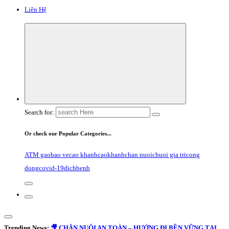
Liên Hệ
Search for:
Or check our Popular Categories...
ATM gao
bao ve
cao khanh
caokhanh
chan nuoi
chuoi gia tri
cong
dong
covid-19
dichbenh
Trending News:
🎥 CHĂN NUÔI AN TOÀN – HƯỚNG ĐI BỀN VỮNG TẠI