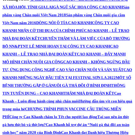
XÃ HÒA HỘI, TỈNH GIA LAI
GÀ NGŨ SẮC HOA CÔNG CAO KHANH
Sản
phẩm vàng Chăn nuôi Việt Nam 2018
Sản phẩm vàng Chăn nuôi gia cầm
Việt Nam năm 2016
DÒNG NÒI Ô TÍA CAO KHANH
CÔNG TY CAO
KHANH NHẬN CỜ THI ĐUA CỦA CHÍNH PHỦ
CAO KHANH – LỄ TRAO
NHÀ ĐẠI ĐOÀN KẾT
CHUYẾN THĂM VÀ LÀM VIỆC CỦA BỘ TRƯỞNG
BỘ NN&PTNT LÊ MINH HOAN TẠI CÔNG TY CAO KHANH
CAO
KHANH – LỄ TRAO NHÀ ĐẠI ĐOÀN KẾT
CAO KHANH – ĐẨY MẠNH
MÔ HÌNH CHĂN NUÔI GIA CÔNG
CAO KHANH – KHÔNG NGỪNG ĐẦU
TƯ, ỨNG DỤNG CÔNG NGHỆ CAO VÀO CHĂN NUÔI VÀ SẢN XUẤT
CAO
KHANH-NHỮNG NGÀY ĐẦU TIÊN TẠI FESTIVAL SƠN LA 2022
MỘT SỐ
BỆNH THƯỜNG GẶP Ở GÀ
NUÔI GÀ THẢ ĐỒI Ở BÌNH ĐỊNH
THÔNG
TIN TUYỂN DỤNG – CAO KHANH
THĂM NHÀ ĐẠI ĐOÀN KẾT
Cao
Khanh – Luôn đồng hành cùng nhà chăn nuôi
Hướng dẫn úm vịt con hiệu quả
trong mùa hè
CHƯƠNG TRÌNH PHUN VACCINE CẦU TRÙNG MIỄN
PHÍ
Công ty Cao Khanh chăm lo Tết cho người lao động
Tại sao nên ăn thịt
gà hơn thịt bò và thịt lợn?
Cao Khanh hỗ trợ dự án “Nuôi gà thả đồi an toàn
sinh học” năm 2020 của Bình Định
Cao Khanh đạt Danh hiệu Thương Hiệu