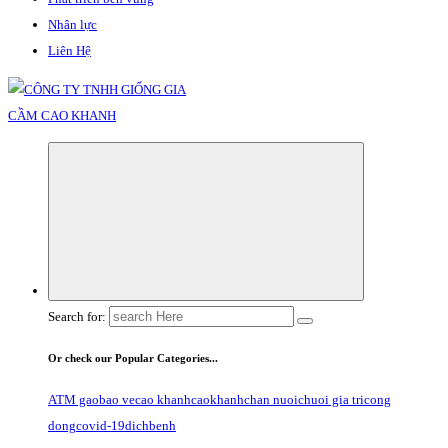
Nhân lực
Liên Hệ
Search for:
Or check our Popular Categories...
ATM gao
bao ve
cao khanh
caokhanh
chan nuoi
chuoi gia tri
cong
dong
covid-19
dichbenh