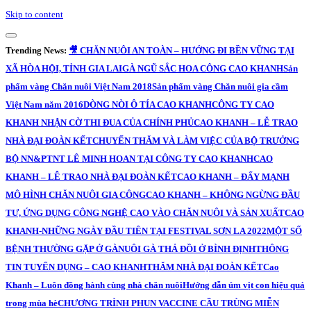
Skip to content
Trending News:
🎥 CHĂN NUÔI AN TOÀN – HƯỚNG ĐI BỀN VỮNG TẠI
XÃ HÒA HỘI, TỈNH GIA LAI
GÀ NGŨ SẮC HOA CÔNG CAO KHANH
Sản
phẩm vàng Chăn nuôi Việt Nam 2018
Sản phẩm vàng Chăn nuôi gia cầm
Việt Nam năm 2016
DÒNG NÒI Ô TÍA CAO KHANH
CÔNG TY CAO
KHANH NHẬN CỜ THI ĐUA CỦA CHÍNH PHỦ
CAO KHANH – LỄ TRAO
NHÀ ĐẠI ĐOÀN KẾT
CHUYẾN THĂM VÀ LÀM VIỆC CỦA BỘ TRƯỞNG
BỘ NN&PTNT LÊ MINH HOAN TẠI CÔNG TY CAO KHANH
CAO
KHANH – LỄ TRAO NHÀ ĐẠI ĐOÀN KẾT
CAO KHANH – ĐẨY MẠNH
MÔ HÌNH CHĂN NUÔI GIA CÔNG
CAO KHANH – KHÔNG NGỪNG ĐẦU
TƯ, ỨNG DỤNG CÔNG NGHỆ CAO VÀO CHĂN NUÔI VÀ SẢN XUẤT
CAO
KHANH-NHỮNG NGÀY ĐẦU TIÊN TẠI FESTIVAL SƠN LA 2022
MỘT SỐ
BỆNH THƯỜNG GẶP Ở GÀ
NUÔI GÀ THẢ ĐỒI Ở BÌNH ĐỊNH
THÔNG
TIN TUYỂN DỤNG – CAO KHANH
THĂM NHÀ ĐẠI ĐOÀN KẾT
Cao
Khanh – Luôn đồng hành cùng nhà chăn nuôi
Hướng dẫn úm vịt con hiệu quả
trong mùa hè
CHƯƠNG TRÌNH PHUN VACCINE CẦU TRÙNG MIỄN