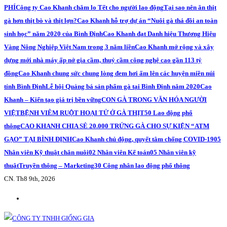
PHÍ
Công ty Cao Khanh chăm lo Tết cho người lao động
Tại sao nên ăn thịt
gà hơn thịt bò và thịt lợn?
Cao Khanh hỗ trợ dự án “Nuôi gà thả đồi an toàn
sinh học” năm 2020 của Bình Định
Cao Khanh đạt Danh hiệu Thương Hiệu
Vàng Nông Nghiệp Việt Nam trong 3 năm liền
Cao Khanh mở rộng và xây
dựng mới nhà máy ấp nở gia cầm, thuỷ cầm công nghệ cao gần 113 tỷ
đồng
Cao Khanh chung sức chung lòng đem hơi ấm lên các huyện miền núi
tỉnh Bình Định
Lễ hội Quảng bá sản phẩm gà tại Bình Định năm 2020
Cao
Khanh – Kiến tạo giá trị bền vững
CON GÀ TRONG VĂN HÓA NGƯỜI
VIỆT
BỆNH VIÊM RUỘT HOẠI TỬ Ở GÀ THỊT
50 Lao động phổ
thông
CAO KHANH CHIA SẺ 20.000 TRỨNG GÀ CHO SỰ KIỆN “ATM
GẠO” TẠI BÌNH ĐỊNH
Cao Khanh chủ động, quyết tâm chống COVID-19
05
Nhân viên Kỹ thuật chăn nuôi
02 Nhân viên Kế toán
05 Nhân viên kỹ
thuật
Truyền thông – Marketing
30 Công nhân lao động phổ thông
CN. Th8 9th, 2026