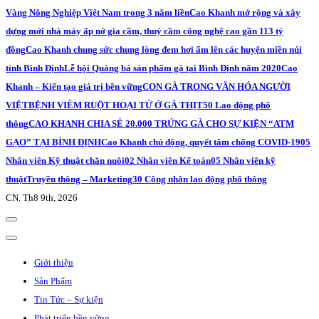
Vàng Nông Nghiệp Việt Nam trong 3 năm liền
Cao Khanh mở rộng và xây
dựng mới nhà máy ấp nở gia cầm, thuỷ cầm công nghệ cao gần 113 tỷ
đồng
Cao Khanh chung sức chung lòng đem hơi ấm lên các huyện miền núi
tỉnh Bình Định
Lễ hội Quảng bá sản phẩm gà tại Bình Định năm 2020
Cao
Khanh – Kiến tạo giá trị bền vững
CON GÀ TRONG VĂN HÓA NGƯỜI
VIỆT
BỆNH VIÊM RUỘT HOẠI TỬ Ở GÀ THỊT
50 Lao động phổ
thông
CAO KHANH CHIA SẺ 20.000 TRỨNG GÀ CHO SỰ KIỆN “ATM
GẠO” TẠI BÌNH ĐỊNH
Cao Khanh chủ động, quyết tâm chống COVID-19
05
Nhân viên Kỹ thuật chăn nuôi
02 Nhân viên Kế toán
05 Nhân viên kỹ
thuật
Truyền thông – Marketing
30 Công nhân lao động phổ thông
CN. Th8 9th, 2026
Giới thiệu
Sản Phẩm
Tin Tức – Sự kiện
Phát triển bền vững